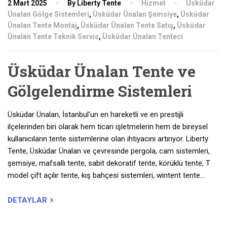
2 Mart 2025
By Liberty Tente
Hizmet
Üsküdar
Ünalan Gölge Sistemleri
,
Üsküdar Ünalan Şemsiye
,
Üsküdar
Ünalan Tente Montaj
,
Üsküdar Ünalan Tente Satış
,
Üsküdar
Ünalan Tente Teknik Servis
,
Üsküdar Ünalan Tenteci
Üsküdar Ünalan Tente ve
Gölgelendirme Sistemleri
Üsküdar Ünalan, İstanbul’un en hareketli ve en prestijli
ilçelerinden biri olarak hem ticari işletmelerin hem de bireysel
kullanıcıların tente sistemlerine olan ihtiyacını artırıyor. Liberty
Tente, Üsküdar Ünalan ve çevresinde pergola, cam sistemleri,
şemsiye, mafsallı tente, sabit dekoratif tente, körüklü tente, T
model çift açılır tente, kış bahçesi sistemleri, wintent tente…
DETAYLAR