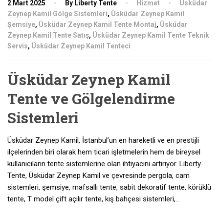
2 Mart 2025
By Liberty Tente
Hizmet
Üsküdar
Zeynep Kamil Gölge Sistemleri
,
Üsküdar Zeynep Kamil
Şemsiye
,
Üsküdar Zeynep Kamil Tente Montaj
,
Üsküdar
Zeynep Kamil Tente Satış
,
Üsküdar Zeynep Kamil Tente Teknik
Servis
,
Üsküdar Zeynep Kamil Tenteci
Üsküdar Zeynep Kamil
Tente ve Gölgelendirme
Sistemleri
Üsküdar Zeynep Kamil, İstanbul’un en hareketli ve en prestijli
ilçelerinden biri olarak hem ticari işletmelerin hem de bireysel
kullanıcıların tente sistemlerine olan ihtiyacını artırıyor. Liberty
Tente, Üsküdar Zeynep Kamil ve çevresinde pergola, cam
sistemleri, şemsiye, mafsallı tente, sabit dekoratif tente, körüklü
tente, T model çift açılır tente, kış bahçesi sistemleri,…