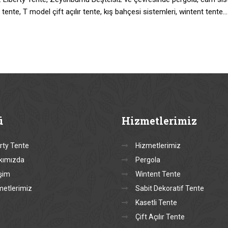
 tente, T model çift açılır tente, kış bahçesi sistemleri, wintent tente…
ü
Hizmetlerimiz
rty Tente
Hizmetlerimiz
kımızda
Pergola
işim
Wintent Tente
metlerimiz
Sabit Dekoratif Tente
Kasetli Tente
Çift Açılır Tente