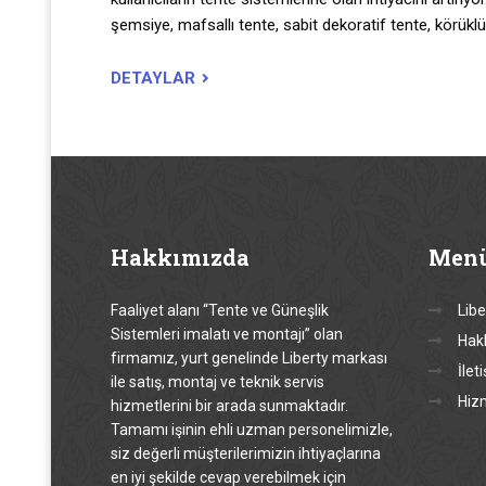
şemsiye, mafsallı tente, sabit dekoratif tente, körüklü
DETAYLAR
Hakkımızda
Men
Faaliyet alanı “Tente ve Güneşlik
Libe
Sistemleri imalatı ve montajı” olan
Hak
firmamız, yurt genelinde Liberty markası
İlet
ile satış, montaj ve teknik servis
Hiz
hizmetlerini bir arada sunmaktadır.
Tamamı işinin ehli uzman personelimizle,
siz değerli müşterilerimizin ihtiyaçlarına
en iyi şekilde cevap verebilmek için