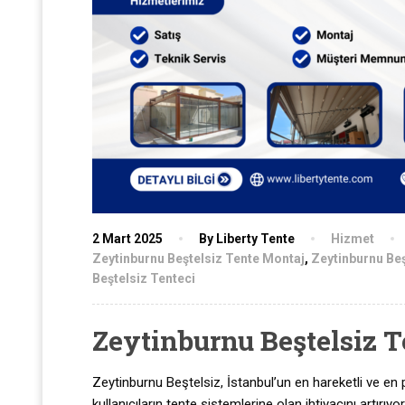
2 Mart 2025
By Liberty Tente
Hizmet
Zeytinburnu Beştelsiz Tente Montaj
,
Zeytinburnu Beş
Beştelsiz Tenteci
Zeytinburnu Beştelsiz T
Zeytinburnu Beştelsiz, İstanbul’un en hareketli ve en pr
kullanıcıların tente sistemlerine olan ihtiyacını artırı