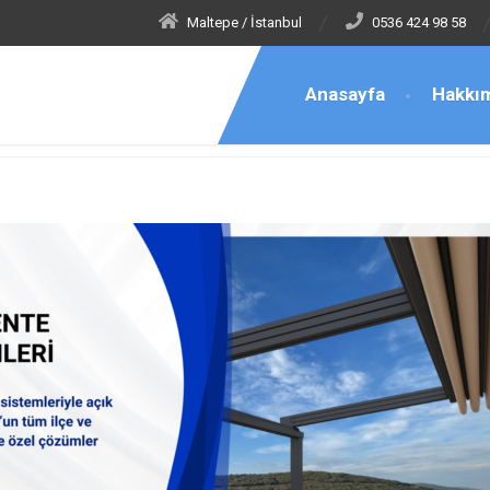
Maltepe / İstanbul
0536 424 98 58
Anasayfa
Hakkı
ştelsiz Şemsiye