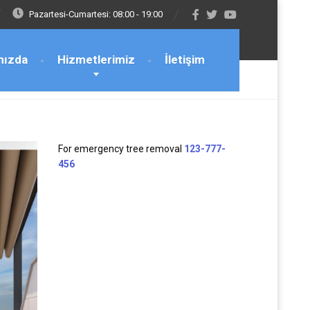
Pazartesi-Cumartesi: 08:00 - 19:00
mızda
Hizmetlerimiz
İletişim
For emergency tree removal
123-777-
456