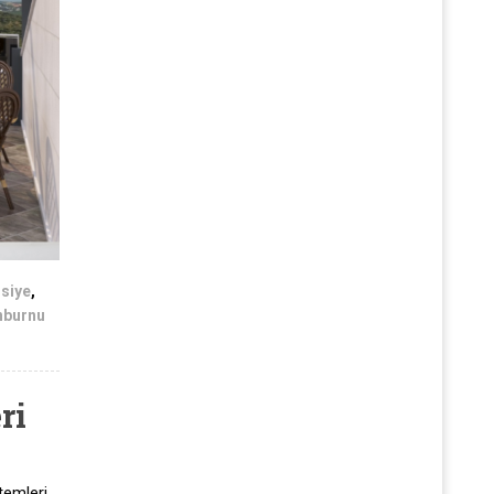
siye
,
nburnu
ri
temleri,