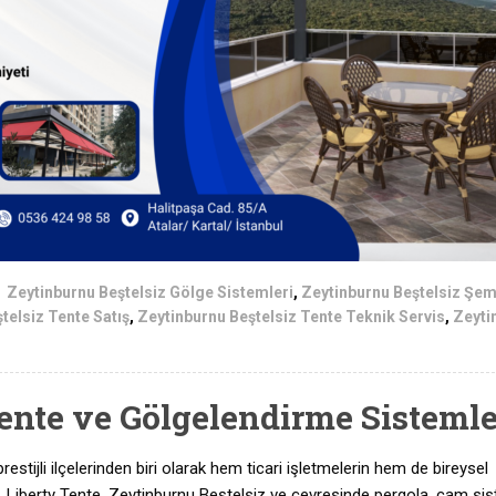
Zeytinburnu Beştelsiz Gölge Sistemleri
,
Zeytinburnu Beştelsiz Şem
telsiz Tente Satış
,
Zeytinburnu Beştelsiz Tente Teknik Servis
,
Zeyti
ente ve Gölgelendirme Sistemle
estijli ilçelerinden biri olarak hem ticari işletmelerin hem de bireysel
yor. Liberty Tente, Zeytinburnu Beştelsiz ve çevresinde pergola, cam sis