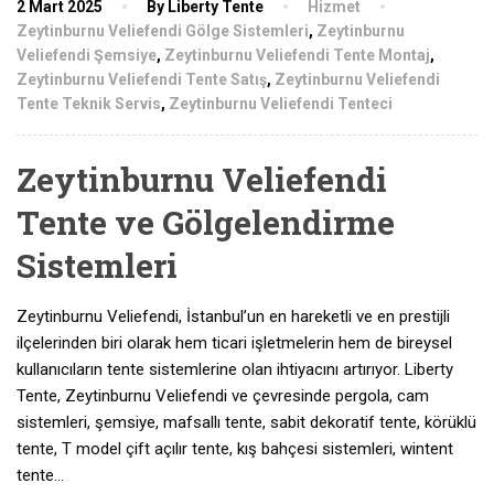
2 Mart 2025
By Liberty Tente
Hizmet
Zeytinburnu Veliefendi Gölge Sistemleri
,
Zeytinburnu
Veliefendi Şemsiye
,
Zeytinburnu Veliefendi Tente Montaj
,
Zeytinburnu Veliefendi Tente Satış
,
Zeytinburnu Veliefendi
Tente Teknik Servis
,
Zeytinburnu Veliefendi Tenteci
Zeytinburnu Veliefendi
Tente ve Gölgelendirme
Sistemleri
Zeytinburnu Veliefendi, İstanbul’un en hareketli ve en prestijli
ilçelerinden biri olarak hem ticari işletmelerin hem de bireysel
kullanıcıların tente sistemlerine olan ihtiyacını artırıyor. Liberty
Tente, Zeytinburnu Veliefendi ve çevresinde pergola, cam
sistemleri, şemsiye, mafsallı tente, sabit dekoratif tente, körüklü
tente, T model çift açılır tente, kış bahçesi sistemleri, wintent
tente…