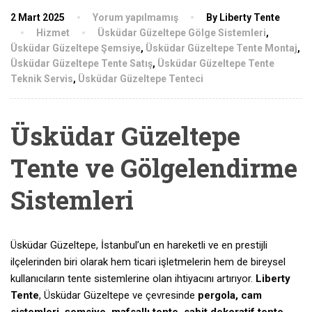
2 Mart 2025
Yorum yapılmamış
By Liberty Tente
Hizmet
Üsküdar Güzeltepe Gölge Sistemleri
,
Üsküdar Güzeltepe Şemsiye
,
Üsküdar Güzeltepe Tente Montaj
,
Üsküdar Güzeltepe Tente Satış
,
Üsküdar Güzeltepe Tente
Teknik Servis
,
Üsküdar Güzeltepe Tenteci
Üsküdar Güzeltepe
Tente ve Gölgelendirme
Sistemleri
Üsküdar Güzeltepe, İstanbul’un en hareketli ve en prestijli
ilçelerinden biri olarak hem ticari işletmelerin hem de bireysel
kullanıcıların tente sistemlerine olan ihtiyacını artırıyor.
Liberty
Tente
, Üsküdar Güzeltepe ve çevresinde
pergola, cam