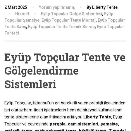
2 Mart 2025
Yorum yapılmamış
By Liberty Tente
Hizmet
Eyüp Topçular Gölge Sistemleri
,
Eyüp
Topçular Şemsiye
,
Eyüp Topçular Tente Montaj
,
Eyüp Topçular
Tente Satış
,
Eyüp Topçular Tente Teknik Servis
,
Eyüp Topçular
Tenteci
Eyüp Topçular Tente ve
Gölgelendirme
Sistemleri
Eyüp Topçular, İstanbul’un en hareketli ve en prestijli ilçelerinden
biri olarak hem ticari işletmelerin hem de bireysel kullanıcıların
tente sistemlerine olan ihtiyacını artırıyor.
Liberty Tente
, Eyüp
Topçular ve çevresinde
pergola, cam sistemleri, şemsiye,