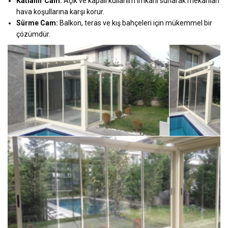
Katlanır Cam:
Açık ve kapalı kullanım imkânı sunarak mekânları
hava koşullarına karşı korur.
Sürme Cam:
Balkon, teras ve kış bahçeleri için mükemmel bir
çözümdür.