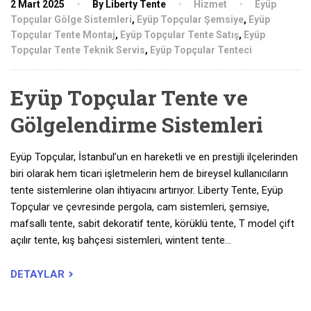
2 Mart 2025
By Liberty Tente
Hizmet
Eyüp
Topçular Gölge Sistemleri
,
Eyüp Topçular Şemsiye
,
Eyüp
Topçular Tente Montaj
,
Eyüp Topçular Tente Satış
,
Eyüp
Topçular Tente Teknik Servis
,
Eyüp Topçular Tenteci
Eyüp Topçular Tente ve
Gölgelendirme Sistemleri
Eyüp Topçular, İstanbul’un en hareketli ve en prestijli ilçelerinden
biri olarak hem ticari işletmelerin hem de bireysel kullanıcıların
tente sistemlerine olan ihtiyacını artırıyor. Liberty Tente, Eyüp
Topçular ve çevresinde pergola, cam sistemleri, şemsiye,
mafsallı tente, sabit dekoratif tente, körüklü tente, T model çift
açılır tente, kış bahçesi sistemleri, wintent tente…
DETAYLAR