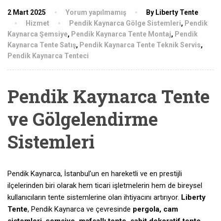
2 Mart 2025
Yorum yapılmamış
By Liberty Tente
Hizmet
Pendik Kaynarca Gölge Sistemleri
,
Pendik
Kaynarca Şemsiye
,
Pendik Kaynarca Tente Montaj
,
Pendik
Kaynarca Tente Satış
,
Pendik Kaynarca Tente Teknik Servis
,
Pendik Kaynarca Tenteci
Pendik Kaynarca Tente
ve Gölgelendirme
Sistemleri
Pendik Kaynarca, İstanbul’un en hareketli ve en prestijli
ilçelerinden biri olarak hem ticari işletmelerin hem de bireysel
kullanıcıların tente sistemlerine olan ihtiyacını artırıyor.
Liberty
Tente
, Pendik Kaynarca ve çevresinde
pergola, cam