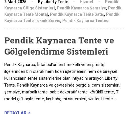
2 Mart 2025
By Liberty Tente
Hizmet
Pendik
Kaynarca Gölge Sistemleri
,
Pendik Kaynarca Şemsiye
,
Pendik
Kaynarca Tente Montaj
,
Pendik Kaynarca Tente Satış
,
Pendik
Kaynarca Tente Teknik Servis
,
Pendik Kaynarca Tenteci
Pendik Kaynarca Tente ve
Gölgelendirme Sistemleri
Pendik Kaynarca, İstanbul’un en hareketli ve en prestijli
ilçelerinden biri olarak hem ticari işletmelerin hem de bireysel
kullanıcıların tente sistemlerine olan ihtiyacını artırıyor. Liberty
Tente, Pendik Kaynarca ve çevresinde pergola, cam sistemleri,
şemsiye, mafsallı tente, sabit dekoratif tente, körüklü tente, T
model çift açılır tente, kış bahçesi sistemleri, wintent tente…
DETAYLAR