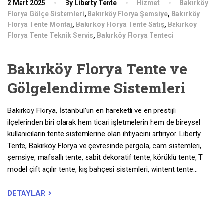
2 Mart 2025
By Liberty Tente
Hizmet
Bakırköy
Florya Gölge Sistemleri
,
Bakırköy Florya Şemsiye
,
Bakırköy
Florya Tente Montaj
,
Bakırköy Florya Tente Satış
,
Bakırköy
Florya Tente Teknik Servis
,
Bakırköy Florya Tenteci
Bakırköy Florya Tente ve
Gölgelendirme Sistemleri
Bakırköy Florya, İstanbul’un en hareketli ve en prestijli
ilçelerinden biri olarak hem ticari işletmelerin hem de bireysel
kullanıcıların tente sistemlerine olan ihtiyacını artırıyor. Liberty
Tente, Bakırköy Florya ve çevresinde pergola, cam sistemleri,
şemsiye, mafsallı tente, sabit dekoratif tente, körüklü tente, T
model çift açılır tente, kış bahçesi sistemleri, wintent tente…
DETAYLAR