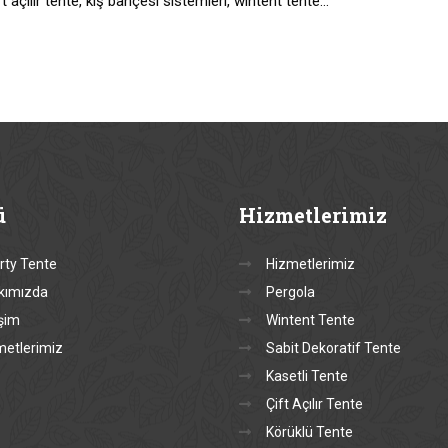
t açılır tente, kış bahçesi sistemleri, wintent tente…
ü
Hizmetlerimiz
rty Tente
Hizmetlerimiz
kımızda
Pergola
işim
Wintent Tente
metlerimiz
Sabit Dekoratif Tente
Kasetli Tente
Çift Açılır Tente
Körüklü Tente