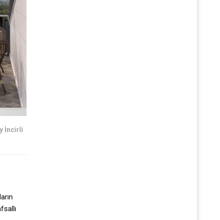
 İncirli
ların
fsallı