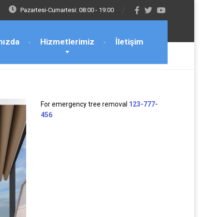
Pazartesi-Cumartesi: 08:00 - 19:00
mızda
Hizmetlerimiz
İletişim
For emergency tree removal
123-777-
456