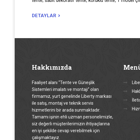
tente, sabit dekoratif tente, körüklü tente, T model çif
DETAYLAR
Hakkımızda
Men
Faaliyet alanı “Tente ve Güneşlik
Libe
Sistemleri imalatı ve montajı” olan
Hak
firmamız, yurt genelinde Liberty markası
İlet
ile satış, montaj ve teknik servis
Hiz
hizmetlerini bir arada sunmaktadır.
Tamamı işinin ehli uzman personelimizle,
siz değerli müşterilerimizin ihtiyaçlarına
en iyi şekilde cevap verebilmek için
çalışmaktayız.