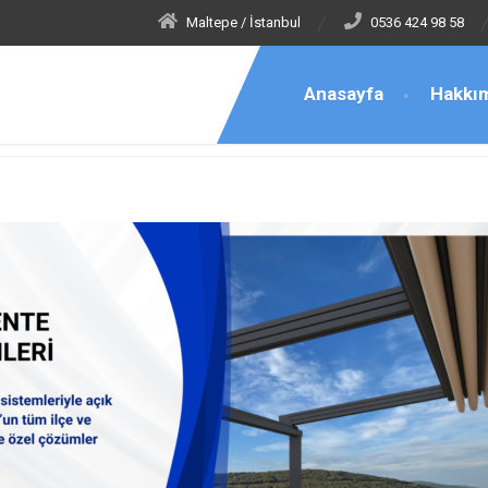
Maltepe / İstanbul
0536 424 98 58
Anasayfa
Hakkı
li Şemsiye