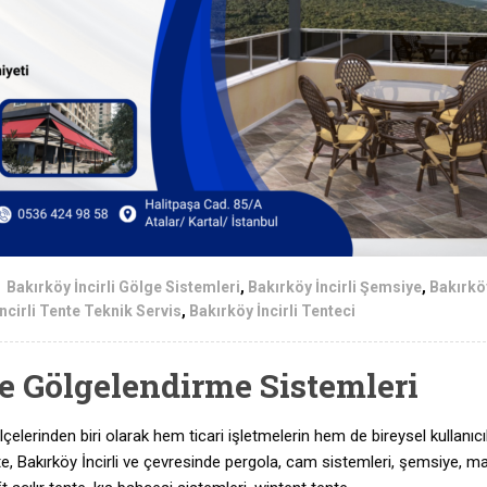
Bakırköy İncirli Gölge Sistemleri
,
Bakırköy İncirli Şemsiye
,
Bakırköy
ncirli Tente Teknik Servis
,
Bakırköy İncirli Tenteci
ve Gölgelendirme Sistemleri
 ilçelerinden biri olarak hem ticari işletmelerin hem de bireysel kullanıcı
nte, Bakırköy İncirli ve çevresinde pergola, cam sistemleri, şemsiye, ma