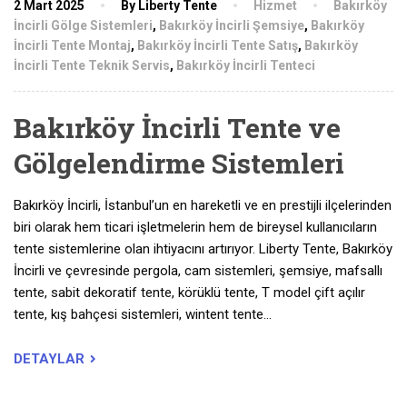
2 Mart 2025
By Liberty Tente
Hizmet
Bakırköy
İncirli Gölge Sistemleri
,
Bakırköy İncirli Şemsiye
,
Bakırköy
İncirli Tente Montaj
,
Bakırköy İncirli Tente Satış
,
Bakırköy
İncirli Tente Teknik Servis
,
Bakırköy İncirli Tenteci
Bakırköy İncirli Tente ve
Gölgelendirme Sistemleri
Bakırköy İncirli, İstanbul’un en hareketli ve en prestijli ilçelerinden
biri olarak hem ticari işletmelerin hem de bireysel kullanıcıların
tente sistemlerine olan ihtiyacını artırıyor. Liberty Tente, Bakırköy
İncirli ve çevresinde pergola, cam sistemleri, şemsiye, mafsallı
tente, sabit dekoratif tente, körüklü tente, T model çift açılır
tente, kış bahçesi sistemleri, wintent tente…
DETAYLAR