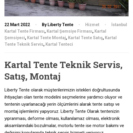
22 Mart 2022
By Liberty Tente
Hizmet
İstanbul
Kartal Tente Firması
,
Kartal Şemsiye Firması
,
Kartal
Şemsiyeci
,
Kartal Tente Montaj
,
Kartal Tente Satış
,
Kartal
Tente Teknik Servis
,
Kartal Tenteci
Kartal Tente Teknik Servis,
Satış, Montaj
Liberty Tente olarak müşterilerimizin istekleri doğrultusunda
ihtiyaçları olan tente modelini seçmelerine yardımcı oluyor ve
tentenin uyarlanacağı yerin ölçümlerini alarak tente satışı ve
montaj işlemlerini yapıyoruz. Liberty Tente Olarak tentenizin
yıpranması, deforme olması, kullanılamaz olması, elektronik
aksamlarındaki bozulmalar, motorlu tente ise motor bakımı ve
değişimi konularında teknik servis hizmeti veriyoruz.