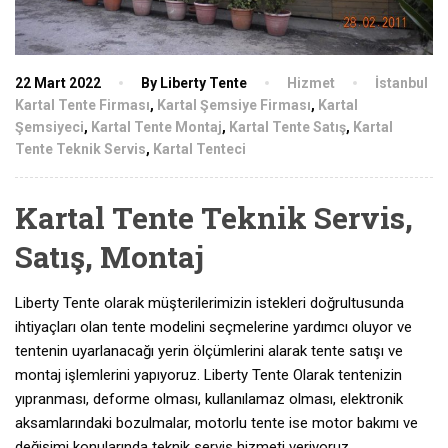
22 Mart 2022
By Liberty Tente
Hizmet
İstanbul
Kartal Tente Firması
,
Kartal Şemsiye Firması
,
Kartal
Şemsiyeci
,
Kartal Tente Montaj
,
Kartal Tente Satış
,
Kartal
Tente Teknik Servis
,
Kartal Tenteci
Kartal Tente Teknik Servis,
Satış, Montaj
Liberty Tente olarak müşterilerimizin istekleri doğrultusunda
ihtiyaçları olan tente modelini seçmelerine yardımcı oluyor ve
tentenin uyarlanacağı yerin ölçümlerini alarak tente satışı ve
montaj işlemlerini yapıyoruz. Liberty Tente Olarak tentenizin
yıpranması, deforme olması, kullanılamaz olması, elektronik
aksamlarındaki bozulmalar, motorlu tente ise motor bakımı ve
değişimi konularında teknik servis hizmeti veriyoruz.