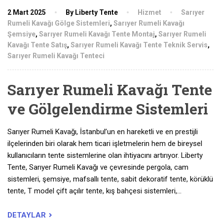
2 Mart 2025
By Liberty Tente
Hizmet
Sarıyer
Rumeli Kavağı Gölge Sistemleri
,
Sarıyer Rumeli Kavağı
Şemsiye
,
Sarıyer Rumeli Kavağı Tente Montaj
,
Sarıyer Rumeli
Kavağı Tente Satış
,
Sarıyer Rumeli Kavağı Tente Teknik Servis
,
Sarıyer Rumeli Kavağı Tenteci
Sarıyer Rumeli Kavağı Tente
ve Gölgelendirme Sistemleri
Sarıyer Rumeli Kavağı, İstanbul’un en hareketli ve en prestijli
ilçelerinden biri olarak hem ticari işletmelerin hem de bireysel
kullanıcıların tente sistemlerine olan ihtiyacını artırıyor. Liberty
Tente, Sarıyer Rumeli Kavağı ve çevresinde pergola, cam
sistemleri, şemsiye, mafsallı tente, sabit dekoratif tente, körüklü
tente, T model çift açılır tente, kış bahçesi sistemleri,…
DETAYLAR