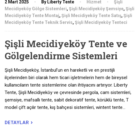
2 Mart 2025
By Liberty Tente
Hizmet
Şişli
Mecidiyeköy Gölge Sistemleri
,
Şişli Mecidiyeköy Şemsiye
,
Şişli
Mecidiyeköy Tente Montaj
,
Şişli Mecidiyeköy Tente Satış
,
Şişli
Mecidiyeköy Tente Teknik Servis
,
Şişli Mecidiyeköy Tenteci
Şişli Mecidiyeköy Tente ve
Gölgelendirme Sistemleri
Şişli Mecidiyeköy, İstanbul’un en hareketli ve en prestijli
ilçelerinden biri olarak hem ticari işletmelerin hem de bireysel
kullanıcıların tente sistemlerine olan ihtiyacını artırıyor. Liberty
Tente, Şişli Mecidiyeköy ve çevresinde pergola, cam sistemleri,
şemsiye, mafsallı tente, sabit dekoratif tente, körüklü tente, T
model çift açılır tente, kış bahçesi sistemleri, wintent tente…
DETAYLAR