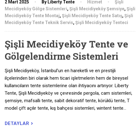
2 Mart 2025
By Liberty Tente
Hizmet
Şişli
Mecidiyeköy Gölge Sistemleri
,
Şişli Mecidiyeköy Şemsiye
,
Şişli
Mecidiyeköy Tente Montaj
,
Şişli Mecidiyeköy Tente Satış
,
Şişli
Mecidiyeköy Tente Teknik Servis
,
Şişli Mecidiyeköy Tenteci
Şişli Mecidiyeköy Tente ve
Gölgelendirme Sistemleri
Şişli Mecidiyeköy, İstanbul’un en hareketli ve en prestijli
ilçelerinden biri olarak hem ticari işletmelerin hem de bireysel
kullanıcıların tente sistemlerine olan ihtiyacını artırıyor. Liberty
Tente, Şişli Mecidiyeköy ve çevresinde pergola, cam sistemleri,
şemsiye, mafsallı tente, sabit dekoratif tente, körüklü tente, T
model çift açılır tente, kış bahçesi sistemleri, wintent tente…
DETAYLAR