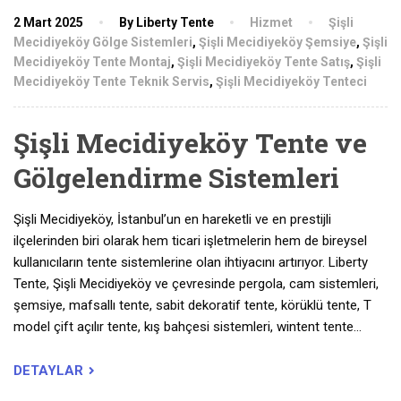
2 Mart 2025
By Liberty Tente
Hizmet
Şişli
Mecidiyeköy Gölge Sistemleri
,
Şişli Mecidiyeköy Şemsiye
,
Şişli
Mecidiyeköy Tente Montaj
,
Şişli Mecidiyeköy Tente Satış
,
Şişli
Mecidiyeköy Tente Teknik Servis
,
Şişli Mecidiyeköy Tenteci
Şişli Mecidiyeköy Tente ve
Gölgelendirme Sistemleri
Şişli Mecidiyeköy, İstanbul’un en hareketli ve en prestijli
ilçelerinden biri olarak hem ticari işletmelerin hem de bireysel
kullanıcıların tente sistemlerine olan ihtiyacını artırıyor. Liberty
Tente, Şişli Mecidiyeköy ve çevresinde pergola, cam sistemleri,
şemsiye, mafsallı tente, sabit dekoratif tente, körüklü tente, T
model çift açılır tente, kış bahçesi sistemleri, wintent tente…
DETAYLAR